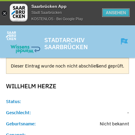
Saarbrücken App
ANSEHEN
Stadt Saarbrücken
KOSTENLOS - Bei Google Play
STADTARCHIV
SAARBRÜCKEN
Dieser Eintrag wurde noch nicht abschließend geprüft.
WILLHELM
HERZE
Status:
Geschlecht:
-
Geburtsname:
Nicht bekannt
Genannt:
-