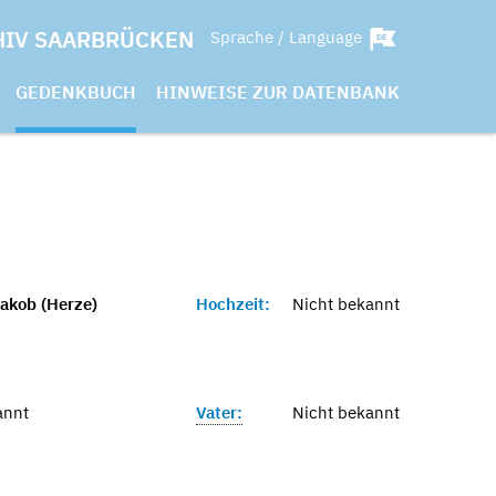
HIV SAARBRÜCKEN
Sprache / Language
GEDENKBUCH
HINWEISE ZUR DATENBANK
akob (Herze)
Hochzeit:
Nicht bekannt
annt
Vater:
Nicht bekannt