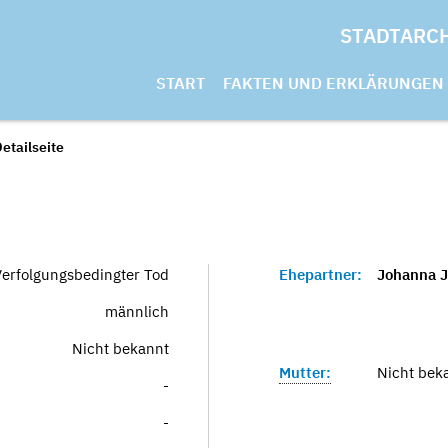
STADTARC
START
FAKTEN UND ERKLÄRUNGEN
etailseite
Verfolgungsbedingter Tod
Ehepartner:
Johanna J
männlich
Nicht bekannt
Mutter:
Nicht bek
-
-