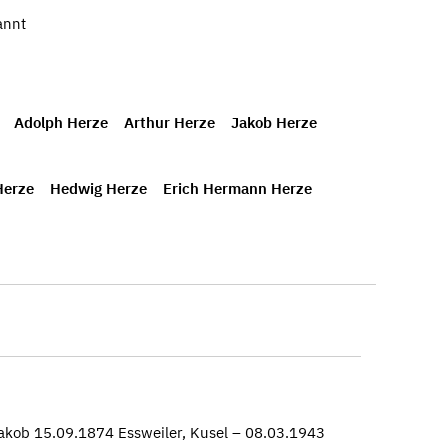
annt
Adolph Herze
Arthur Herze
Jakob Herze
Herze
Hedwig Herze
Erich Hermann Herze
akob 15.09.1874 Essweiler, Kusel – 08.03.1943