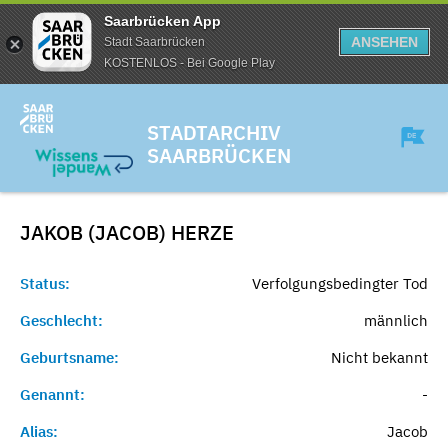
Saarbrücken App
ANSEHEN
Stadt Saarbrücken
KOSTENLOS - Bei Google Play
STADTARCHIV
SAARBRÜCKEN
JAKOB (JACOB)
HERZE
Status:
Verfolgungsbedingter Tod
Geschlecht:
männlich
Geburtsname:
Nicht bekannt
Genannt:
-
Alias:
Jacob