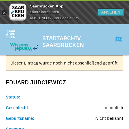
Saarbrücken App
ANSEHEN
Stadt Saarbrücken
KOSTENLOS - Bei Google Play
STADTARCHIV
SAARBRÜCKEN
Dieser Eintrag wurde noch nicht abschließend geprüft.
EDUARD
JUDCIEWICZ
Status:
Geschlecht:
männlich
Geburtsname:
Nicht bekannt
Genannt:
-