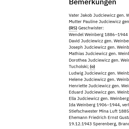
Bemerkungen
Vater Jakob Judciewicz gen. 
Mutter Pauline Judciewicz ge
(RS)
Geschwister:
Wendel Weinberg 1886–1944
David Judciewicz gen. Weinb
Joseph Judciewicz gen. Wein
Mathias Judciewicz gen. Wein
Dorothea Judciewicz gen. Wei
Tucholski;
(o)
Ludwig Judciewicz gen. Wein
Helene Judciewicz gen. Wein
Henriette Judciewicz gen. W
Eduard Judciewicz gen. Wei
Ella Judciewicz gen. Weinbe
Ida Weinberg 1906–1944, ver
Stiefschwester Mina Luft 18
Ehemann Friedrich Ernst Gust
19.12.1943 Sperenberg, Bran