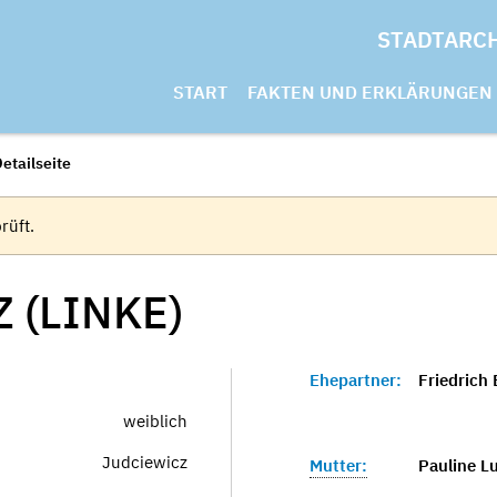
STADTARC
START
FAKTEN UND ERKLÄRUNGEN
etailseite
rüft.
 (LINKE)
Ehepartner:
Friedrich 
weiblich
Judciewicz
Mutter:
Pauline Lu