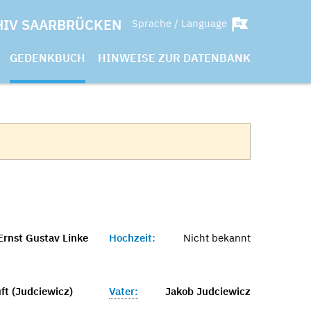
HIV SAARBRÜCKEN
Sprache / Language
GEDENKBUCH
HINWEISE ZUR DATENBANK
Ernst Gustav Linke
Hochzeit:
Nicht bekannt
ft (Judciewicz)
Vater:
Jakob Judciewicz