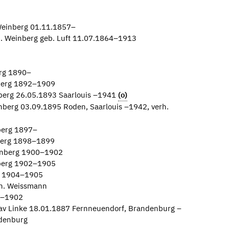
Weinberg 01.11.1857–
n. Weinberg geb. Luft 11.07.1864–1913
erg 1890–
berg 1892–1909
berg 26.05.1893 Saarlouis –1941
(o)
nberg 03.09.1895 Roden, Saarlouis –1942, verh.
berg 1897–
berg 1898–1899
einberg 1900–1902
nberg 1902–1905
rg 1904–1905
h. Weissmann
85–1902
av Linke 18.01.1887 Fernneuendorf, Brandenburg –
denburg