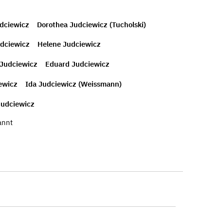
dciewicz
Dorothea Judciewicz (Tucholski)
dciewicz
Helene Judciewicz
 Judciewicz
Eduard Judciewicz
iewicz
Ida Judciewicz (Weissmann)
Judciewicz
annt