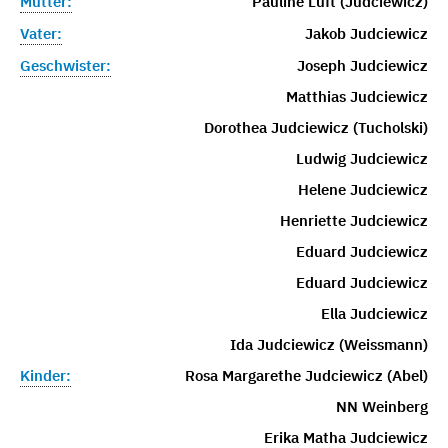
Mutter:
Pauline Luft (Judciewicz)
Vater:
Jakob Judciewicz
Geschwister:
Joseph Judciewicz
Matthias Judciewicz
Dorothea Judciewicz (Tucholski)
Ludwig Judciewicz
Helene Judciewicz
Henriette Judciewicz
Eduard Judciewicz
Eduard Judciewicz
Ella Judciewicz
Ida Judciewicz (Weissmann)
Kinder:
Rosa Margarethe Judciewicz (Abel)
NN Weinberg
Erika Matha Judciewicz