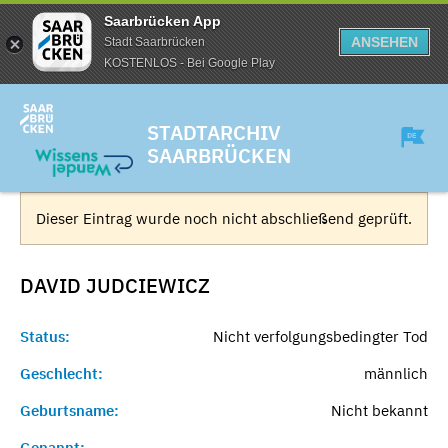
Saarbrücken App
ANSEHEN
Stadt Saarbrücken
KOSTENLOS - Bei Google Play
STADTARCHIV
SAARBRÜCKEN
Dieser Eintrag wurde noch nicht abschließend geprüft.
DAVID
JUDCIEWICZ
Status:
Nicht verfolgungsbedingter Tod
Geschlecht:
männlich
Geburtsname:
Nicht bekannt
Genannt:
-