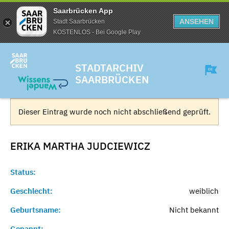
Saarbrücken App
ANSEHEN
Stadt Saarbrücken
KOSTENLOS - Bei Google Play
STADTARCHIV
SAARBRÜCKEN
Dieser Eintrag wurde noch nicht abschließend geprüft.
ERIKA MARTHA
JUDCIEWICZ
Status:
Geschlecht:
weiblich
Geburtsname:
Nicht bekannt
Genannt:
-