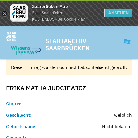
Saarbrücken App
ANSEHEN
Stadt Saarbrücken
KOSTENLOS - Bei Google Play
STADTARCHIV
SAARBRÜCKEN
Dieser Eintrag wurde noch nicht abschließend geprüft.
ERIKA MATHA
JUDCIEWICZ
Status:
Geschlecht:
weiblich
Geburtsname:
Nicht bekannt
Genannt:
-