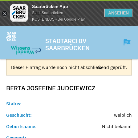
Saarbrücken App
ANSEHEN
Stadt Saarbrücken
KOSTENLOS - Bei Google Play
STADTARCHIV
SAARBRÜCKEN
Dieser Eintrag wurde noch nicht abschließend geprüft.
BERTA JOSEFINE
JUDCIEWICZ
Status:
Geschlecht:
weiblich
Geburtsname:
Nicht bekannt
Genannt:
-