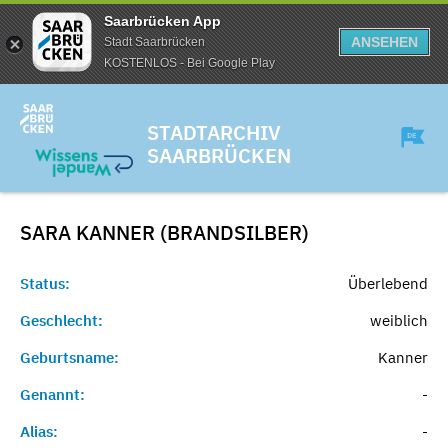
Saarbrücken App
ANSEHEN
Stadt Saarbrücken
KOSTENLOS - Bei Google Play
STADTARCHIV
SAARBRÜCKEN
SARA KANNER (BRANDSILBER)
Status:
Überlebend
Geschlecht:
weiblich
Geburtsname:
Kanner
Genannt:
-
Alias:
-