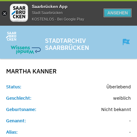
Saarbrücken App
ANSEHEN
Stadt Saarbrücken
KOSTENLOS - Bei Google Play
STADTARCHIV
SAARBRÜCKEN
MARTHA
KANNER
Status:
Überlebend
Geschlecht:
weiblich
Geburtsname:
Nicht bekannt
Genannt:
-
Alias:
-