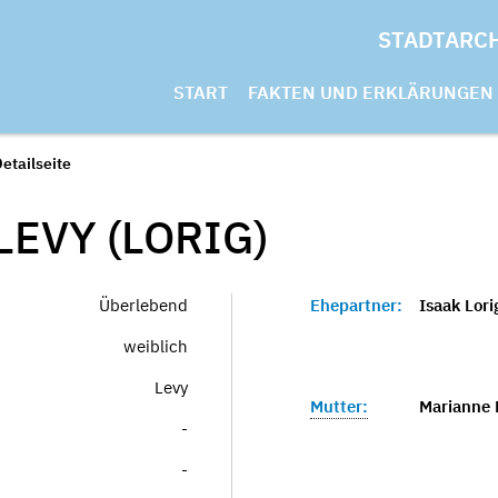
STADTARC
START
FAKTEN UND ERKLÄRUNGEN
etailseite
EVY (LORIG)
Überlebend
Ehepartner:
Isaak Lori
weiblich
Levy
Mutter:
Marianne 
-
-