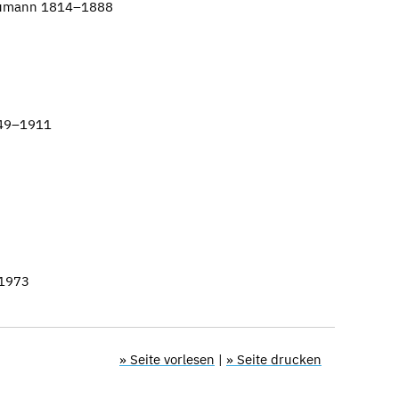
Heumann 1814–1888
849–1911
–1973
» Seite vorlesen
|
» Seite drucken