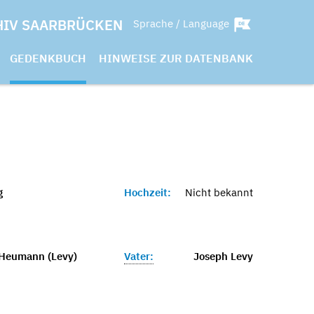
HIV SAARBRÜCKEN
Sprache / Language
GEDENKBUCH
HINWEISE ZUR DATENBANK
g
Hochzeit:
Nicht bekannt
Heumann (Levy)
Vater:
Joseph Levy