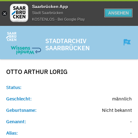
Saarbrücken App
ANSEHEN
Stadt Saarbrücken
KOSTENLOS - Bei Google Play
STADTARCHIV
SAARBRÜCKEN
OTTO ARTHUR
LORIG
Status:
Geschlecht:
männlich
Geburtsname:
Nicht bekannt
Genannt:
-
Alias:
-