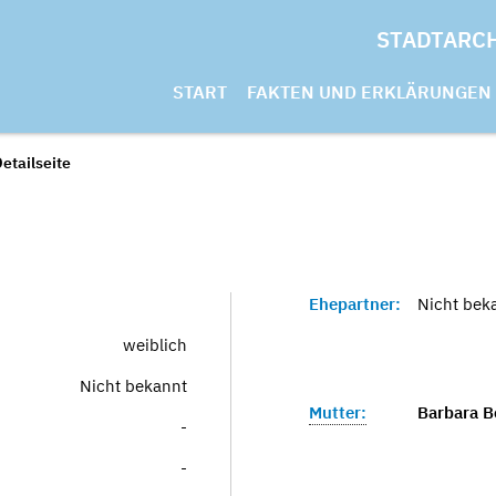
STADTARC
START
FAKTEN UND ERKLÄRUNGEN
etailseite
Ehepartner:
Nicht bek
weiblich
Nicht bekannt
Mutter:
Barbara Be
-
-