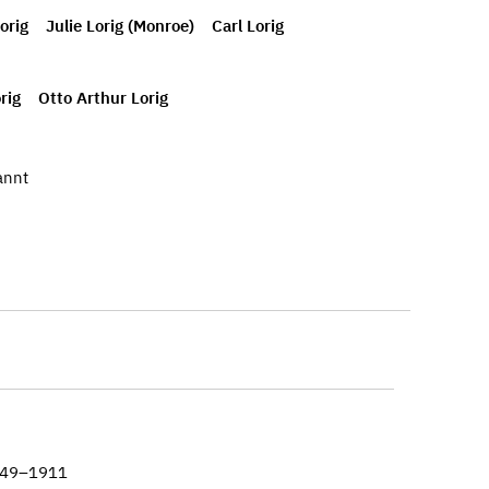
orig
Julie Lorig (Monroe)
Carl Lorig
rig
Otto Arthur Lorig
annt
1849–1911