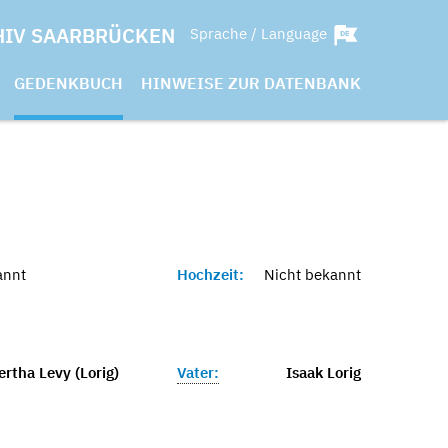
HIV SAARBRÜCKEN
Sprache / Language
GEDENKBUCH
HINWEISE ZUR DATENBANK
annt
Hochzeit:
Nicht bekannt
rtha Levy (Lorig)
Vater:
Isaak Lorig