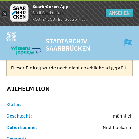
Saarbrücken App
ANSEHEN
Stadt Saarbrücken
KOSTENLOS - Bei Google Play
STADTARCHIV
SAARBRÜCKEN
Dieser Eintrag wurde noch nicht abschließend geprüft.
WILHELM
LION
Status:
Geschlecht:
männlich
Geburtsname:
Nicht bekannt
Genannt:
-