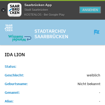
Saarbrücken App
ANSEHEN
Stadt Saarbrücken
KOSTENLOS - Bei Google Play
STADTARCHIV
SAARBRÜCKEN
IDA
LION
Status:
Geschlecht:
weiblich
Geburtsname:
Nicht bekannt
Genannt:
-
Alias:
-