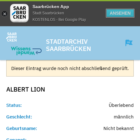
Saarbrücken App
ANSEHEN
Stadt Saarbrücken
KOSTENLOS - Bei Google Play
STADTARCHIV
SAARBRÜCKEN
Dieser Eintrag wurde noch nicht abschließend geprüft.
ALBERT
LION
Status:
Überlebend
Geschlecht:
männlich
Geburtsname:
Nicht bekannt
Genannt:
-