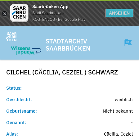
Saarbrücken App
ANSEHEN
Stadt Saarbrücken
KOSTENLOS - Bei Google Play
STADTARCHIV
SAARBRÜCKEN
CILCHEL (CÄCILIA, CEZIEL )
SCHWARZ
Status:
Geschlecht:
weiblich
Geburtsname:
Nicht bekannt
Genannt:
-
Alias:
Cäcilia, Ceziel