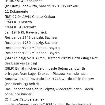
01.06.1924 unbekannt
(USHMM)
Landwirth, Sara 19.12.1905 Krakau
11 Dokumente
(RS)
07.04.1941 Ghetto Krakau
1943 KL Plaszow
1944 KL Auschwitz
Jan 1945 KL Ravensbrück
Residence 1946 Leipzig, Sachsen
Residence 1950 Leipzig, Sachsen
Residence 1960 München, Bayern
Residence 1965 München, Bayern
(StAr Leipzig) VdN-Akten, Bestand 20237 Bezirkstag / Rat
des Bezirkes Leipzig
(StLP) Ein ähnliches Leid musste Selma Landwirth
ertragen. Vom Lager Krakau - Plaszow kam sie nach
Auschwitz und Ravensbrück. 1945 wurde sie in Retzow
(Mecklenburg) befreit.
Das Ehepaar hat sich in Leipzig wiedergefunden - doch
ohne ihre Kinder.
(Q: https://stolpersteine-
guide.de/map/biografie/1928/landwirth-geschwister)