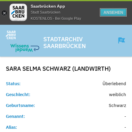
Saarbrücken App
ANSEHEN
Stadt Saarbrücken
KOSTENLOS - Bei Google Play
STADTARCHIV
SAARBRÜCKEN
SARA SELMA SCHWARZ (LANDWIRTH)
Status:
Überlebend
Geschlecht:
weiblich
Geburtsname:
Schwarz
Genannt:
-
Alias:
-