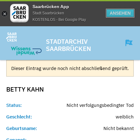
Saarbrücken App
ANSEHEN
Stadt Saarbrücken
KOSTENLOS - Bei Google Play
STADTARCHIV
SAARBRÜCKEN
Dieser Eintrag wurde noch nicht abschließend geprüft.
BETTY
KAHN
Status:
Nicht verfolgungsbedingter Tod
Geschlecht:
weiblich
Geburtsname:
Nicht bekannt
Genannt:
-