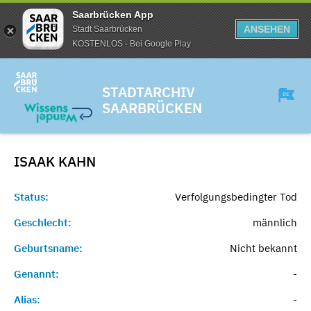
Saarbrücken App
ANSEHEN
Stadt Saarbrücken
KOSTENLOS - Bei Google Play
STADTARCHIV
SAARBRÜCKEN
ISAAK
KAHN
Status:
Verfolgungsbedingter Tod
Geschlecht:
männlich
Geburtsname:
Nicht bekannt
Genannt:
-
Alias:
-