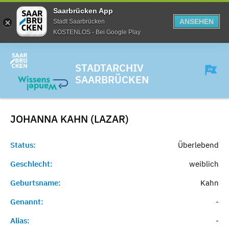
Saarbrücken App
ANSEHEN
Stadt Saarbrücken
KOSTENLOS - Bei Google Play
STADTARCHIV
SAARBRÜCKEN
JOHANNA KAHN (LAZAR)
Status:
Überlebend
Geschlecht:
weiblich
Geburtsname:
Kahn
Genannt:
-
Alias:
-