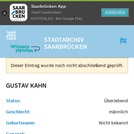
Saarbrücken App
ANSEHEN
Stadt Saarbrücken
KOSTENLOS - Bei Google Play
STADTARCHIV
SAARBRÜCKEN
Dieser Eintrag wurde noch nicht abschließend geprüft.
GUSTAV
KAHN
Status:
Überlebend
Geschlecht:
männlich
Geburtsname:
Nicht bekannt
Genannt:
-