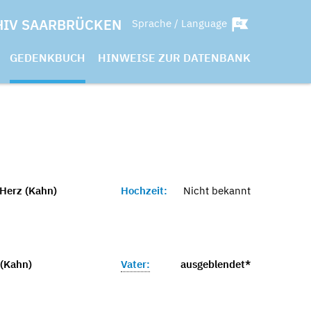
HIV SAARBRÜCKEN
Sprache / Language
GEDENKBUCH
HINWEISE ZUR DATENBANK
 Herz (Kahn)
Hochzeit:
Nicht bekannt
 (Kahn)
Vater:
ausgeblendet*