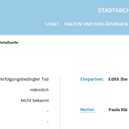
STADTARC
START
FAKTEN UND ERKLÄRUNGEN
etailseite
Verfolgungsbedingter Tod
Ehepartner:
Edith Ilse
männlich
Nicht bekannt
Mutter:
Paula Bär
-
-