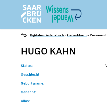
Digitales Gedenkbuch
»
Gedenkbuch
» Personen D
HUGO
KAHN
Status:
Geschlecht:
Geburtsname:
Genannt:
Alias: