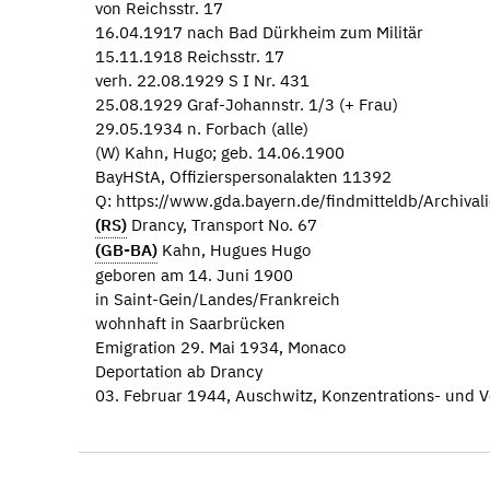
von Reichsstr. 17
16.04.1917 nach Bad Dürkheim zum Militär
15.11.1918 Reichsstr. 17
verh. 22.08.1929 S I Nr. 431
25.08.1929 Graf-Johannstr. 1/3 (+ Frau)
29.05.1934 n. Forbach (alle)
(W) Kahn, Hugo; geb. 14.06.1900
BayHStA, Offizierspersonalakten 11392
Q: https://www.gda.bayern.de/findmitteldb/Archiva
(RS)
Drancy, Transport No. 67
(GB-BA)
Kahn, Hugues Hugo
geboren am 14. Juni 1900
in Saint-Gein/Landes/Frankreich
wohnhaft in Saarbrücken
Emigration 29. Mai 1934, Monaco
Deportation ab Drancy
03. Februar 1944, Auschwitz, Konzentrations- und V