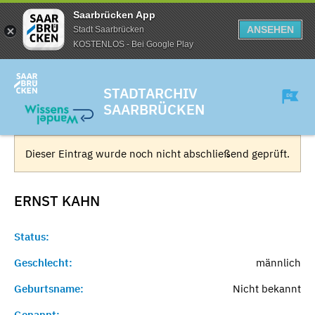
Saarbrücken App
ANSEHEN
Stadt Saarbrücken
KOSTENLOS - Bei Google Play
STADTARCHIV
SAARBRÜCKEN
Dieser Eintrag wurde noch nicht abschließend geprüft.
ERNST
KAHN
Status:
Geschlecht:
männlich
Geburtsname:
Nicht bekannt
Genannt:
-