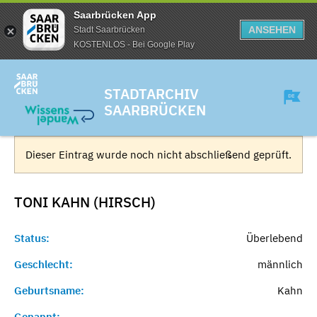
Saarbrücken App
ANSEHEN
Stadt Saarbrücken
KOSTENLOS - Bei Google Play
STADTARCHIV
SAARBRÜCKEN
Dieser Eintrag wurde noch nicht abschließend geprüft.
TONI KAHN (HIRSCH)
Status:
Überlebend
Geschlecht:
männlich
Geburtsname:
Kahn
Genannt:
-