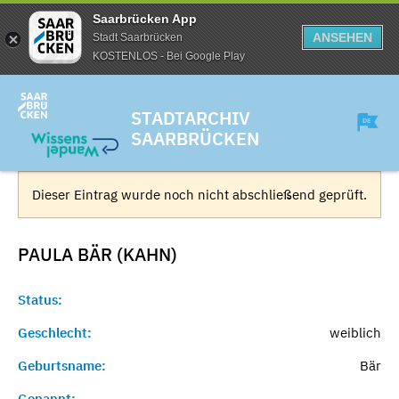
Saarbrücken App
ANSEHEN
Stadt Saarbrücken
KOSTENLOS - Bei Google Play
STADTARCHIV
SAARBRÜCKEN
Dieser Eintrag wurde noch nicht abschließend geprüft.
PAULA BÄR (KAHN)
Status:
Geschlecht:
weiblich
Geburtsname:
Bär
Genannt:
-