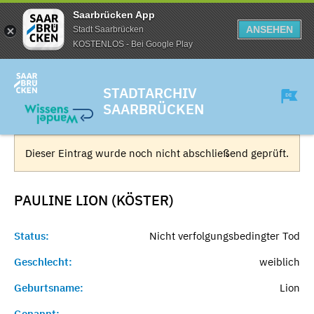
Saarbrücken App
ANSEHEN
Stadt Saarbrücken
KOSTENLOS - Bei Google Play
STADTARCHIV
SAARBRÜCKEN
Dieser Eintrag wurde noch nicht abschließend geprüft.
PAULINE LION (KÖSTER)
Status:
Nicht verfolgungsbedingter Tod
Geschlecht:
weiblich
Geburtsname:
Lion
Genannt:
-