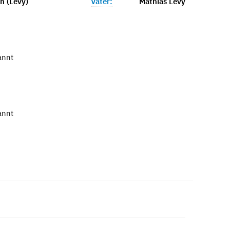
n (Levy)
Vater:
Mathias Levy
annt
annt