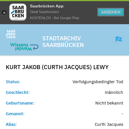
Saarbrücken App
ANSEHEN
Stadt Saarbrücken
KOSTENLOS - Bei Google Play
STADTARCHIV
SAARBRÜCKEN
KURT JAKOB (CURTH JACQUES)
LEWY
Status:
Verfolgungsbedingter Tod
Geschlecht:
männlich
Geburtsname:
Nicht bekannt
Genannt:
-
Alias:
Curth Jacques