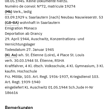
08.05.1945. Keine Dokumente hierzu.
Numéro de convoi: N°72, matricule 19274
(Mk)
Verk., ledig
03.09.1929 v. Saarlautern [nach] Neubau Nauwieserstr. 53
(GB-BA)
wohnhaft in Saarlautern
Emigration Monaco
Deportation ab Drancy
29. April 1944, Auschwitz, Konzentrations- und
Vernichtungslager
Todesdatum 27. Januar 1945
(KL Au)
wh. St. Étienne (Loire), 4 Place St. Louis
verh. 30.03.1944 St. Étienne, RSHA
Kraftfahrer, 4 Kl. dtsch. Volksschule, 4 Kl. Gymnasium, 3 Kl.
kaufm. Hochschule
Frz. Militär, 103. Art. Regt. 1936-1937, Kriegsdienst 103.
Art. Regt. 1939-1940
eingeliefert KL Auschwitz 01.05.1944 Sch.Jude H-Nr
186616
Bemerkungen