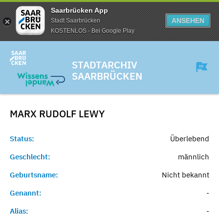
Saarbrücken App
ANSEHEN
Stadt Saarbrücken
KOSTENLOS - Bei Google Play
STADTARCHIV
SAARBRÜCKEN
MARX RUDOLF
LEWY
Status:
Überlebend
Geschlecht:
männlich
Geburtsname:
Nicht bekannt
Genannt:
-
Alias:
-