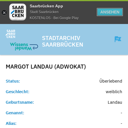
Saarbrücken App
ANSEHEN
Stadt Saarbrücken
KOSTENLOS - Bei Google Play
STADTARCHIV
SAARBRÜCKEN
MARGOT LANDAU (ADWOKAT)
Status:
Überlebend
Geschlecht:
weiblich
Geburtsname:
Landau
Genannt:
-
Alias:
-