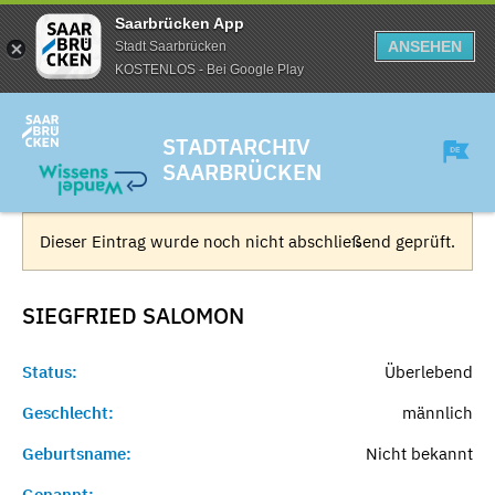
Saarbrücken App
ANSEHEN
Stadt Saarbrücken
KOSTENLOS - Bei Google Play
STADTARCHIV
SAARBRÜCKEN
Dieser Eintrag wurde noch nicht abschließend geprüft.
SIEGFRIED
SALOMON
Status:
Überlebend
Geschlecht:
männlich
Geburtsname:
Nicht bekannt
Genannt:
-