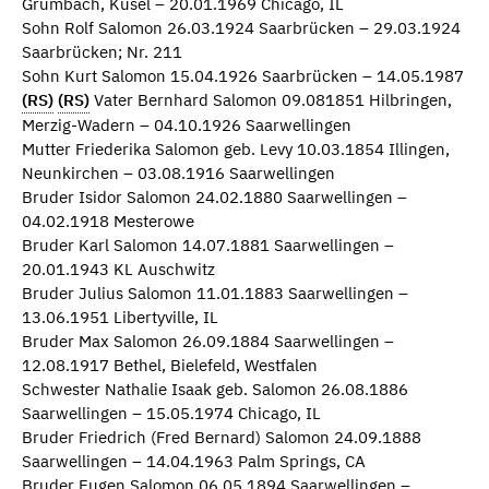
Grumbach, Kusel – 20.01.1969 Chicago, IL
Sohn Rolf Salomon 26.03.1924 Saarbrücken – 29.03.1924
Saarbrücken; Nr. 211
Sohn Kurt Salomon 15.04.1926 Saarbrücken – 14.05.1987
(RS)
(RS)
Vater Bernhard Salomon 09.081851 Hilbringen,
Merzig-Wadern – 04.10.1926 Saarwellingen
Mutter Friederika Salomon geb. Levy 10.03.1854 Illingen,
Neunkirchen – 03.08.1916 Saarwellingen
Bruder Isidor Salomon 24.02.1880 Saarwellingen –
04.02.1918 Mesterowe
Bruder Karl Salomon 14.07.1881 Saarwellingen –
20.01.1943 KL Auschwitz
Bruder Julius Salomon 11.01.1883 Saarwellingen –
13.06.1951 Libertyville, IL
Bruder Max Salomon 26.09.1884 Saarwellingen –
12.08.1917 Bethel, Bielefeld, Westfalen
Schwester Nathalie Isaak geb. Salomon 26.08.1886
Saarwellingen – 15.05.1974 Chicago, IL
Bruder Friedrich (Fred Bernard) Salomon 24.09.1888
Saarwellingen – 14.04.1963 Palm Springs, CA
Bruder Eugen Salomon 06.05.1894 Saarwellingen –