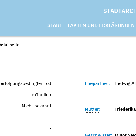
STADTARC
START
FAKTEN UND ERKLÄRUNGEN
etailseite
verfolgungsbedingter Tod
Ehepartner:
Hedwig Al
männlich
Nicht bekannt
Mutter:
Friederik
-
-
Geschwister:
Isidor Sa