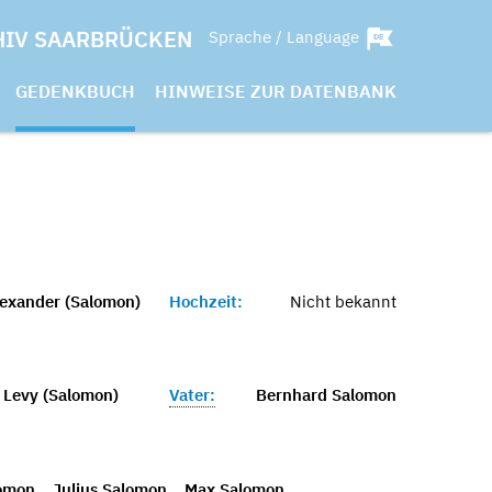
HIV SAARBRÜCKEN
Sprache / Language
GEDENKBUCH
HINWEISE ZUR DATENBANK
exander (Salomon)
Hochzeit:
Nicht bekannt
a Levy (Salomon)
Vater:
Bernhard Salomon
lomon
Julius Salomon
Max Salomon