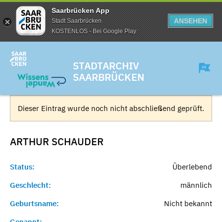
Saarbrücken App
ANSEHEN
Stadt Saarbrücken
KOSTENLOS - Bei Google Play
STADTARCHIV
SAARBRÜCKEN
Dieser Eintrag wurde noch nicht abschließend geprüft.
ARTHUR
SCHAUDER
Status:
Überlebend
Geschlecht:
männlich
Geburtsname:
Nicht bekannt
Genannt:
-