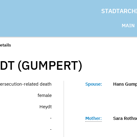
STADTARCH
MAIN
etails
DT (GUMPERT)
ersecution-related death
Spouse:
Hans Gump
female
Heydt
-
Mother:
Sara Roths
-