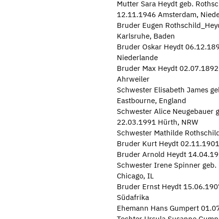
Mutter Sara Heydt geb. Rothsc
12.11.1946 Amsterdam, Niede
Bruder Eugen Rothschild_Heyd
Karlsruhe, Baden
Bruder Oskar Heydt 06.12.189
Niederlande
Bruder Max Heydt 02.07.1892 
Ahrweiler
Schwester Elisabeth James ge
Eastbourne, England
Schwester Alice Neugebauer g
22.03.1991 Hürth, NRW
Schwester Mathilde Rothschild
Bruder Kurt Heydt 02.11.1901 
Bruder Arnold Heydt 14.04.19
Schwester Irene Spinner geb.
Chicago, IL
Bruder Ernst Heydt 15.06.190
Südafrika
Ehemann Hans Gumpert 01.07.1
Tochter Ursula Susanne Gumpe