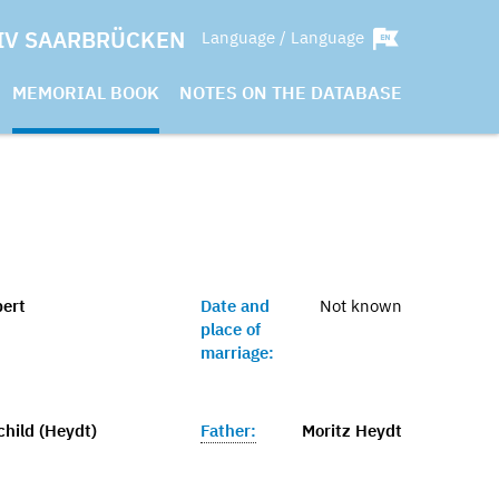
IV SAARBRÜCKEN
Language / Language
MEMORIAL BOOK
NOTES ON THE DATABASE
ert
Date and
Not known
place of
marriage:
child (Heydt)
Father:
Moritz Heydt