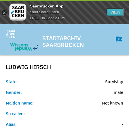
Saarbrücken App
VIEW
Stadt Saarbrücken
FREE - In Google Play
STADTARCHIV
SAARBRÜCKEN
LUDWIG
HIRSCH
State:
Surviving
Gender:
male
Maiden name:
Not known
So called:
-
Alias:
-