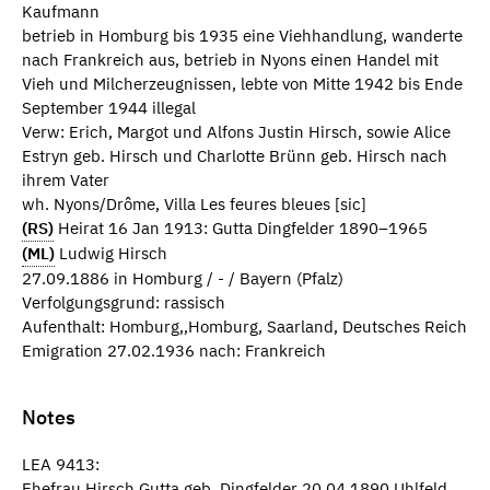
Kaufmann
betrieb in Homburg bis 1935 eine Viehhandlung, wanderte
nach Frankreich aus, betrieb in Nyons einen Handel mit
Vieh und Milcherzeugnissen, lebte von Mitte 1942 bis Ende
September 1944 illegal
Verw: Erich, Margot und Alfons Justin Hirsch, sowie Alice
Estryn geb. Hirsch und Charlotte Brünn geb. Hirsch nach
ihrem Vater
wh. Nyons/Drôme, Villa Les feures bleues [sic]
(RS)
Heirat 16 Jan 1913: Gutta Dingfelder 1890–1965
(ML)
Ludwig Hirsch
27.09.1886 in Homburg / - / Bayern (Pfalz)
Verfolgungsgrund: rassisch
Aufenthalt: Homburg,,Homburg, Saarland, Deutsches Reich
Emigration 27.02.1936 nach: Frankreich
Notes
LEA 9413:
Ehefrau Hirsch Gutta geb. Dingfelder 20.04.1890 Uhlfeld,