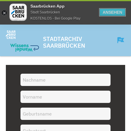
Saarbrücken App
ANSEHEN
Stadt Saarbrücken
KOSTENLOS - Bei Google Play
STADTARCHIV
SAARBRÜCKEN