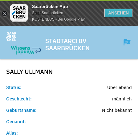
Saarbrücken App
ANSEHEN
Stadt Saarbrücken
KOSTENLOS - Bei Google Play
STADTARCHIV
SAARBRÜCKEN
SALLY
ULLMANN
Status:
Überlebend
Geschlecht:
männlich
Geburtsname:
Nicht bekannt
Genannt:
-
Alias:
-