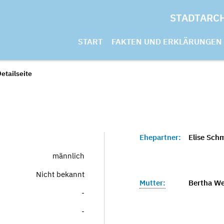
STADTARC
START
FAKTEN UND ERKLÄRUNGEN
etailseite
Ehepartner:
Elise Sch
männlich
Nicht bekannt
Mutter:
Bertha We
-
-