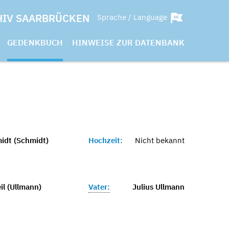
HIV SAARBRÜCKEN
Sprache / Language
GEDENKBUCH
HINWEISE ZUR DATENBANK
midt (Schmidt)
Hochzeit:
Nicht bekannt
il (Ullmann)
Vater:
Julius Ullmann