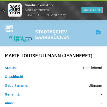
Saarbrücken App
ANSEHEN
Stadt Saarbrücken
KOSTENLOS - Bei Google Play
STADTARCHIV
SAARBRÜCKEN
MARIE-LOUISE ULLMANN (JEANNERET)
Status:
Überlebend
Geschlecht:
-
Geburtsname:
Ullmann
Genannt:
-
Alias:
-