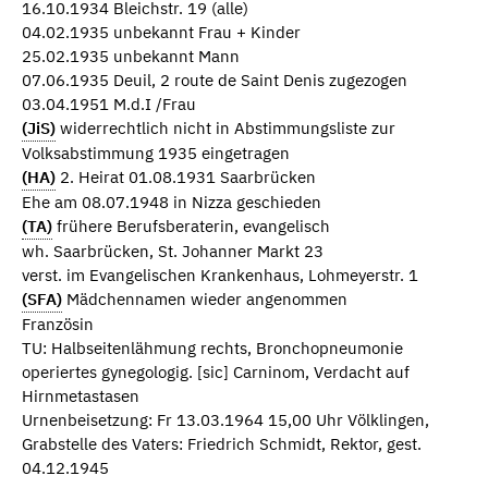
16.10.1934 Bleichstr. 19 (alle)
04.02.1935 unbekannt Frau + Kinder
25.02.1935 unbekannt Mann
07.06.1935 Deuil, 2 route de Saint Denis zugezogen
03.04.1951 M.d.I /Frau
(JiS)
widerrechtlich nicht in Abstimmungsliste zur
Volksabstimmung 1935 eingetragen
(HA)
2. Heirat 01.08.1931 Saarbrücken
Ehe am 08.07.1948 in Nizza geschieden
(TA)
frühere Berufsberaterin, evangelisch
wh. Saarbrücken, St. Johanner Markt 23
verst. im Evangelischen Krankenhaus, Lohmeyerstr. 1
(SFA)
Mädchennamen wieder angenommen
Französin
TU: Halbseitenlähmung rechts, Bronchopneumonie
operiertes gynegologig. [sic] Carninom, Verdacht auf
Hirnmetastasen
Urnenbeisetzung: Fr 13.03.1964 15,00 Uhr Völklingen,
Grabstelle des Vaters: Friedrich Schmidt, Rektor, gest.
04.12.1945