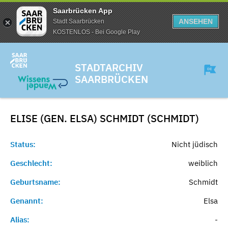
Saarbrücken App
ANSEHEN
Stadt Saarbrücken
KOSTENLOS - Bei Google Play
STADTARCHIV
SAARBRÜCKEN
ELISE (GEN. ELSA) SCHMIDT (SCHMIDT)
Status:
Nicht jüdisch
Geschlecht:
weiblich
Geburtsname:
Schmidt
Genannt:
Elsa
Alias:
-