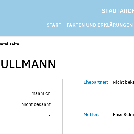
STADTARC
START
FAKTEN UND ERKLÄRUNGEN
etailseite
T
ULLMANN
Ehepartner:
Nicht bek
männlich
Nicht bekannt
Mutter:
Elise Sch
-
-