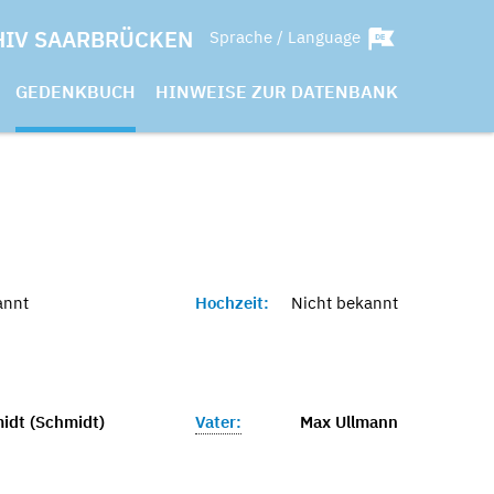
HIV SAARBRÜCKEN
Sprache / Language
GEDENKBUCH
HINWEISE ZUR DATENBANK
annt
Hochzeit:
Nicht bekannt
midt (Schmidt)
Vater:
Max Ullmann