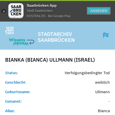
Saarbrücken App
ANSEHEN
Stadt Saarbrücken
KOSTENLOS - Bei Google Play
STADTARCHIV
SAARBRÜCKEN
BIANKA (BIANCA) ULLMANN (ISRAEL)
Status:
Verfolgungsbedingter Tod
Geschlecht:
weiblich
Geburtsname:
Ullmann
Genannt:
-
Alias:
Bianca