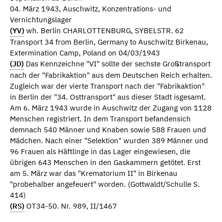
04. März 1943, Auschwitz, Konzentrations- und
Vernichtungslager
(YV)
wh. Berlin CHARLOTTENBURG, SYBELSTR. 62
Transport 34 from Berlin, Germany to Auschwitz Birkenau,
Extermination Camp, Poland on 04/03/1943
(JD)
Das Kennzeichne "VI" sollte der sechste Großtransport
nach der "Fabrikaktion" aus dem Deutschen Reich erhalten.
Zugleich war der vierte Transport nach der "Fabrikaktion"
in Berlin der "34. Osttransport" aus dieser Stadt isgesamt.
Am 6. März 1943 wurde in Auschwitz der Zugang von 1128
Menschen registriert. In dem Transport befandensich
demnach 540 Männer und Knaben sowie 588 Frauen und
Mädchen. Nach einer "Selektion" wurden 389 Männer und
96 Frauen als Häftlinge in das Lager eingewiesen, die
übrigen 643 Menschen in den Gaskammern getötet. Erst
am 5. März war das "Krematorium II" in Birkenau
"probehalber angefeuert" worden. (Gottwaldt/Schulle S.
414)
(RS)
OT34-50. Nr. 989, II/1467