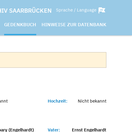
HIV SAARBRÜCKEN
Sprache / Language
GEDENKBUCH
HINWEISE ZUR DATENBANK
annt
Hochzeit:
Nicht bekannt
pary (Engelhardt)
Vater:
Ernst Engelhardt