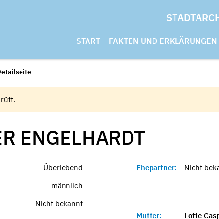
STADTARC
START
FAKTEN UND ERKLÄRUNGEN
etailseite
rüft.
ER
ENGELHARDT
Überlebend
Ehepartner:
Nicht bek
männlich
Nicht bekannt
Mutter:
Lotte Cas