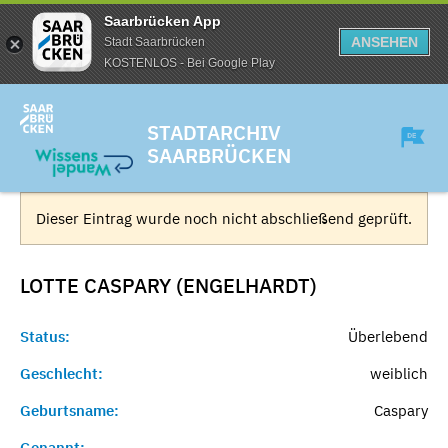
Saarbrücken App
ANSEHEN
Stadt Saarbrücken
KOSTENLOS - Bei Google Play
STADTARCHIV
SAARBRÜCKEN
Dieser Eintrag wurde noch nicht abschließend geprüft.
LOTTE CASPARY (ENGELHARDT)
Status:
Überlebend
Geschlecht:
weiblich
Geburtsname:
Caspary
Genannt:
-