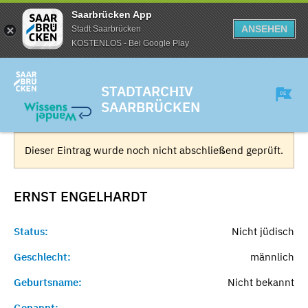
Saarbrücken App
ANSEHEN
Stadt Saarbrücken
KOSTENLOS - Bei Google Play
STADTARCHIV
SAARBRÜCKEN
Dieser Eintrag wurde noch nicht abschließend geprüft.
ERNST
ENGELHARDT
Status:
Nicht jüdisch
Geschlecht:
männlich
Geburtsname:
Nicht bekannt
Genannt:
-