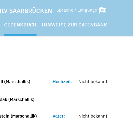
HIV SAARBRÜCKEN
Sprache / Language
GEDENKBUCH
HINWEISE ZUR DATENBANK
l (Marschallik)
Hochzeit:
Nicht bekannt
lak (Marschallik)
tein (Marschallik)
Vater:
Nicht bekannt