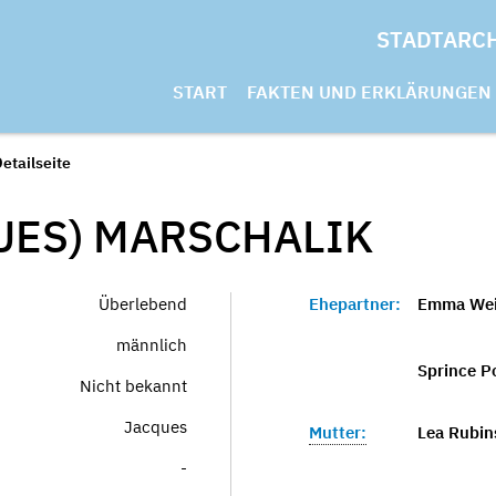
STADTARC
START
FAKTEN UND ERKLÄRUNGEN
etailseite
UES)
MARSCHALIK
Überlebend
Ehepartner:
Emma Weil
männlich
Sprince Po
Nicht bekannt
Jacques
Mutter:
Lea Rubins
-