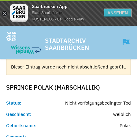
Saarbrücken App
ANSEHEN
Stadt Saarbrücken
KOSTENLOS - Bei Google Play
STADTARCHIV
SAARBRÜCKEN
Dieser Eintrag wurde noch nicht abschließend geprüft.
SPRINCE POLAK (MARSCHALLIK)
Status:
Nicht verfolgungsbedingter Tod
Geschlecht:
weiblich
Geburtsname:
Polak
Genannt:
-