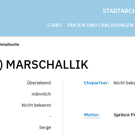
STADTARC
START
FAKTEN UND ERKLÄRUNGEN
etailseite
)
MARSCHALLIK
Überlebend
Ehepartner:
Nicht bek
männlich
Nicht bekannt
Mutter:
Sprince Po
-
Serge