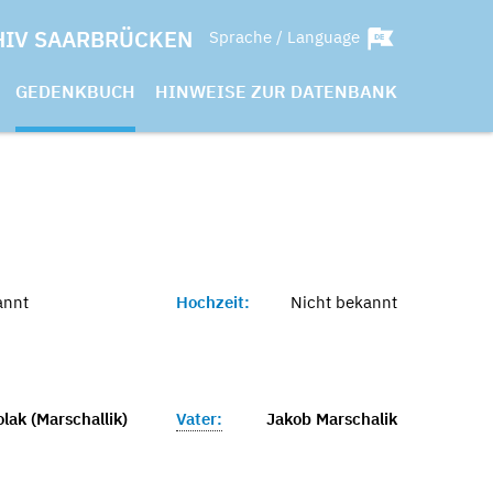
HIV SAARBRÜCKEN
Sprache / Language
GEDENKBUCH
HINWEISE ZUR DATENBANK
annt
Hochzeit:
Nicht bekannt
lak (Marschallik)
Vater:
Jakob Marschalik